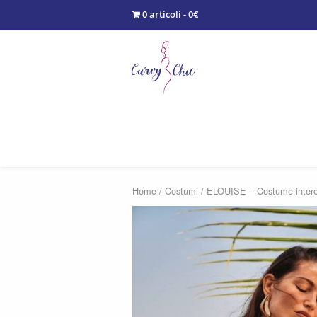
0 articoli - 0€
Home
/
Costumi
/ ELOUISE – Costume inter