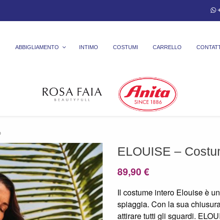
+
ABBIGLIAMENTO
INTIMO
COSTUMI
CARRELLO
CONTATT
o
ELOUISE – Costum
89,90
€
Il costume intero Elouise è u
spiaggia. Con la sua chiusura
attirare tutti gli sguardi. ELO