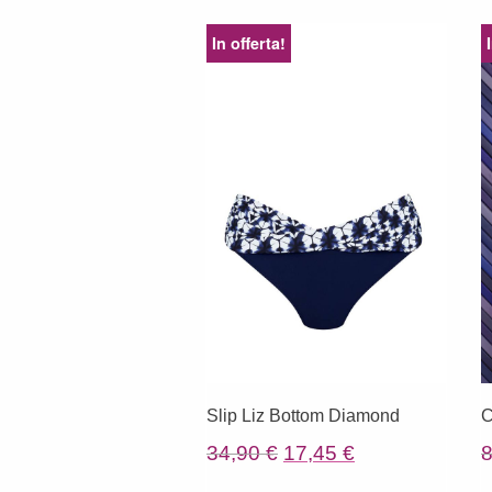
In offerta!
Slip Liz Bottom Diamond
C
Il
Il
34,90
€
17,45
€
prezzo
prezzo