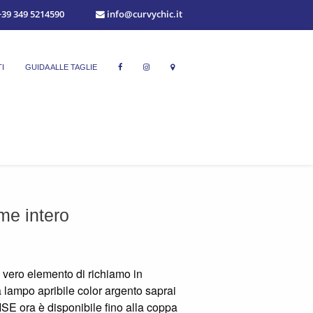
39 349 5214590
info@curvychic.it
I
GUIDA ALLE TAGLIE
e intero
n vero elemento di richiamo in
 lampo apribile color argento saprai
UISE ora è disponibile fino alla coppa