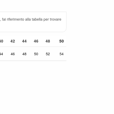
 fai riferimento alla tabella per trovare
40
42
44
46
48
50
44
46
48
50
52
54