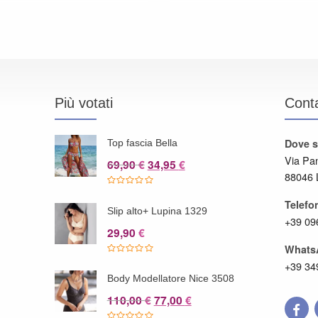
originale
attuale
originale
attuale
era:
è:
era:
è:
89,90 €.
53,95 €.
99,90 €.
49,95 €.
Più votati
Conta
Dove 
o
Top fascia Bella
Via Pa
Il
Il
69,90
34,95
€
€
88046 
prezzo
prezzo
originale
attuale
Telefo
era:
è:
o
Slip alto+ Lupina 1329
+39 09
69,90 €.
34,95 €.
29,90
€
Whats
+39 34
Body Modellatore Nice 3508
Il
Il
110,00
77,00
€
€
prezzo
prezzo