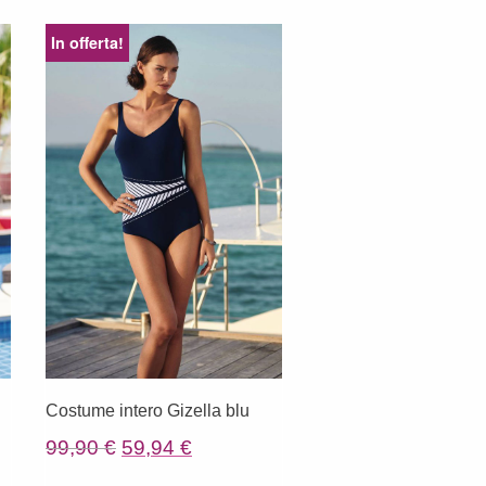
In offerta!
Costume intero Gizella blu
Il
Il
99,90
€
59,94
€
prezzo
prezzo