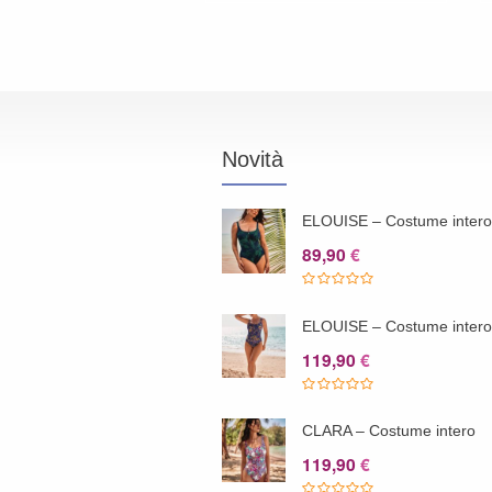
originale
attuale
era:
è:
34,90 €.
17,45 €.
Novità
ELOUISE – Costume inter
89,90
€
ELOUISE – Costume inter
119,90
€
CLARA – Costume intero
119,90
€