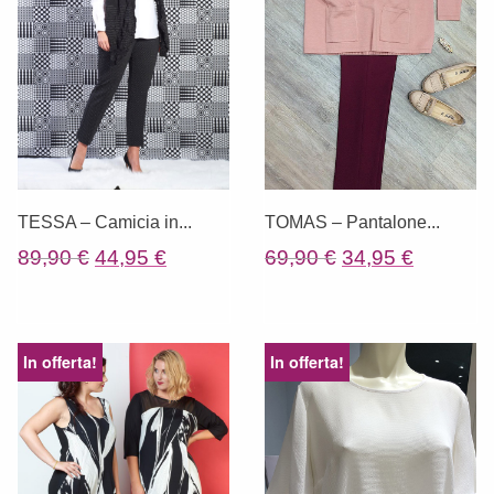
TESSA – Camicia in...
TOMAS – Pantalone...
Il
Il
Il
Il
89,90
€
44,95
€
69,90
€
34,95
€
prezzo
prezzo
prezzo
prezzo
originale
attuale
originale
attuale
era:
è:
era:
è:
In offerta!
In offerta!
89,90 €.
44,95 €.
69,90 €.
34,95 €.