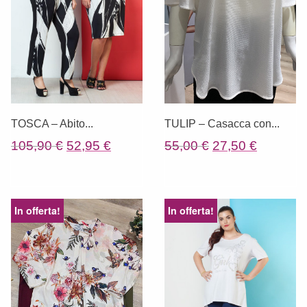
TOSCA – Abito...
TULIP – Casacca con...
Il
Il
Il
Il
105,90
€
52,95
€
55,00
€
27,50
€
prezzo
prezzo
prezzo
prezzo
originale
attuale
originale
attuale
era:
è:
era:
è:
In offerta!
In offerta!
105,90 €.
52,95 €.
55,00 €.
27,50 €.