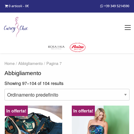
0 articoli - 0€
+39 349 5214590
Home
/
Abbigliamento
/ Pagina 7
Abbigliamento
Showing 97–104 of 104 results
In offerta!
In offerta!