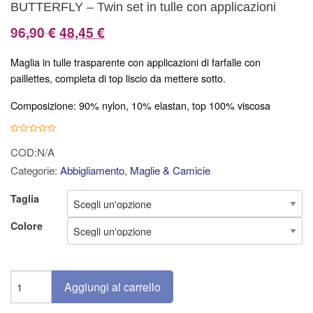
BUTTERFLY – Twin set in tulle con applicazioni
Il
Il
96,90
€
48,45
€
prezzo
prezzo
Maglia in tulle trasparente con applicazioni di farfalle con
originale
attuale
paillettes, completa di top liscio da mettere sotto.
era:
è:
Composizione: 90% nylon, 10% elastan, top 100% viscosa
96,90 €.
48,45 €.
COD:N/A
Categorie:
Abbigliamento
,
Maglie & Camicie
Taglia
Colore
Aggiungi al carrello