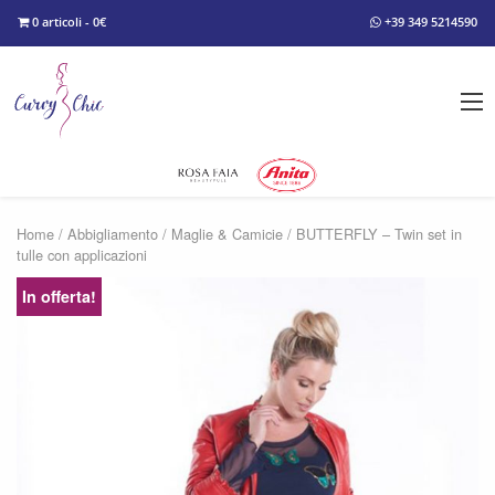
0 articoli - 0€
+39 349 5214590
Home
/
Abbigliamento
/
Maglie & Camicie
/ BUTTERFLY – Twin set in
tulle con applicazioni
In offerta!