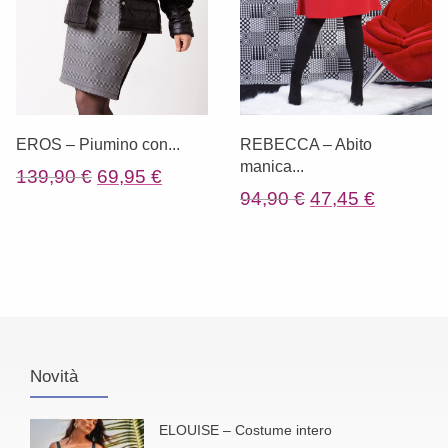
EROS – Piumino con...
REBECCA – Abito
manica...
Il
Il
139,90
€
69,95
€
Il
Il
94,90
€
47,45
€
prezzo
prezzo
prezzo
prezzo
originale
attuale
originale
attuale
era:
è:
era:
è:
139,90 €.
69,95 €.
94,90 €.
47,45 €.
Novità
ELOUISE – Costume intero