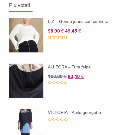
Più votati
LIZ – Gonna jeans con cerniera
Il
Il
98,90
49,45
€
€
prezzo
prezzo
originale
attuale
era:
è:
98,90 €.
49,45 €.
ALLEGRA – Tuta felpa
Il
Il
166,80
83,40
€
€
prezzo
prezzo
originale
attuale
era:
è:
166,80 €.
83,40 €.
VITTORIA – Abito georgette