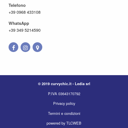
Telefono
+39 0968 433108
WhatsApp
+39 349 5214590
© 2019 curvychic.it - Ledia srl
P.IVA 03643170792
Privacy policy
Termini e condizioni
powered by TLCWEB