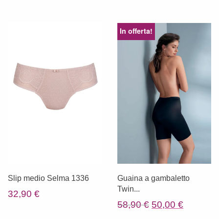
originale
attuale
era:
è:
In offerta!
29,90 €.
17,95 €.
Slip medio Selma 1336
Guaina a gambaletto
Twin...
32,90
€
Il
Il
58,90
€
50,00
€
prezzo
prezzo