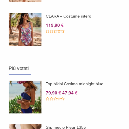
CLARA – Costume intero
119,90
€
Più votati
Top bikini Cosima midnight blue
Il
Il
79,90
47,94
€
€
prezzo
prezzo
originale
attuale
era:
è:
79,90 €.
47,94 €.
Slip medio Fleur 1355