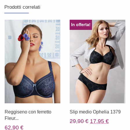
Prodotti correlati
In offerta!
Reggiseno con ferretto
Slip medio Ophelia 1379
Fleur...
Il
Il
29,90
€
17,95
€
62,90
€
prezzo
prezzo