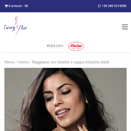
0 articoli - 0€
+39 349 5214590
Home
/
Intimo
/ Reggiseno con ferretto e coppa imbottita 5439