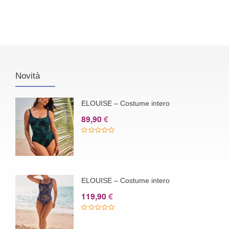
originale
attuale
era:
è:
58,90 €.
50,00 €.
Novità
ELOUISE – Costume intero
89,90
€
ELOUISE – Costume intero
119,90
€