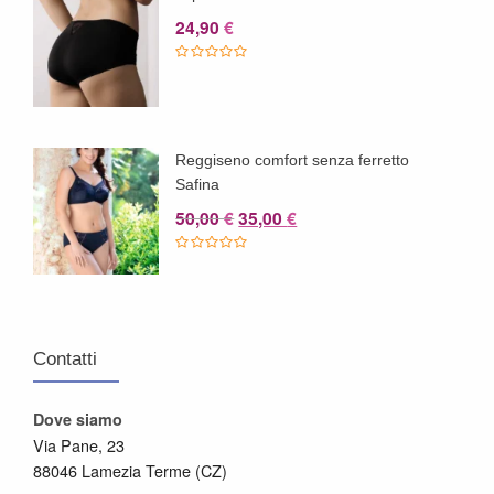
24,90
€
Reggiseno comfort senza ferretto
Safina
Il
Il
50,00
35,00
€
€
prezzo
prezzo
originale
attuale
era:
è:
50,00 €.
35,00 €.
Contatti
Dove siamo
Via Pane, 23
88046 Lamezia Terme (CZ)