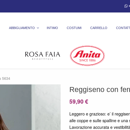
+
ABBIGLIAMENTO
INTIMO
COSTUMI
CARRELLO
CONTATT
a 5634
Reggiseno con fer
59,90
€
Leggero e grazioso: e’ il reggise
alle coppe e sulle spalline e un
Lavorazione accurata e vestibilit