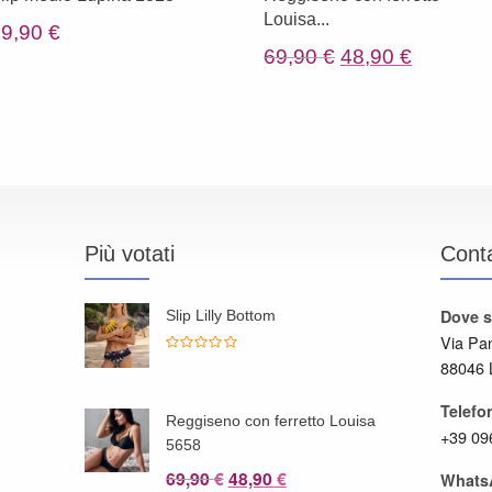
Louisa...
29,90
€
Il
Il
69,90
€
48,90
€
prezzo
prezzo
originale
attuale
era:
è:
69,90 €.
48,90 €.
Più votati
Conta
Dove 
o
Slip Lilly Bottom
Via Pa
88046 
Telefo
o
Reggiseno con ferretto Louisa
+39 09
5658
Il
Il
69,90
48,90
€
€
Whats