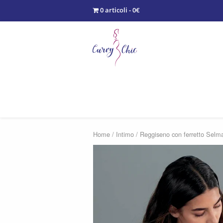
0 articoli - 0€
Home
/
Intimo
/ Reggiseno con ferretto Selm