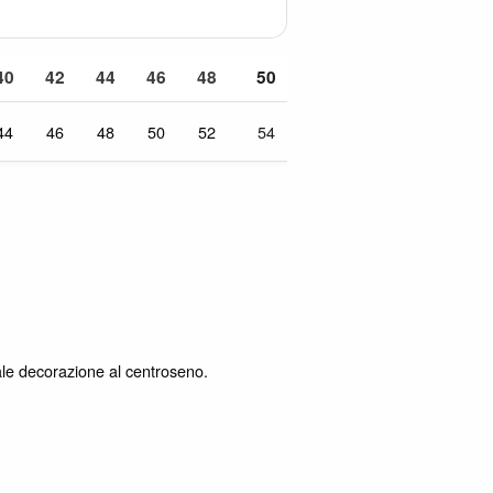
40
42
44
46
48
50
44
46
48
50
52
54
uale decorazione al centroseno.