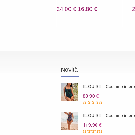
Il
Il
24,00
€
16,80
€
prezzo
prezzo
originale
attuale
era:
è:
24,00 €.
16,80 €.
Novità
ELOUISE – Costume inter
89,90
€
ELOUISE – Costume inter
119,90
€