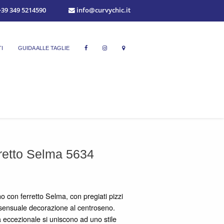
39 349 5214590
info@curvychic.it
I
GUIDA ALLE TAGLIE
retto Selma 5634
no con ferretto Selma, con pregiati pizzi
a sensuale decorazione al centroseno.
à eccezionale si uniscono ad uno stile