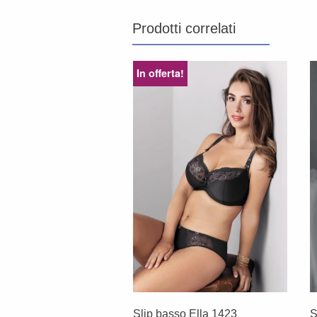
Prodotti correlati
In offerta!
Slip basso Ella 1423
S