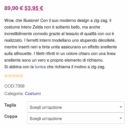
Il
Il
89,90
€
53,95
€
prezzo
prezzo
Wow, che illusione! Con il suo moderno design a zig-zag, il
originale
attuale
costume intero Zelda non è soltanto bello, ma anche
era:
è:
incredibilmente comodo grazie al tessuto di qualità con cui è
realizzato. I ferretti interni modellano uno stupendo décolleté,
89,90 €.
53,95 €.
mentre inserti neri a tinta unita assicurano un effetto snellente
sulla silhouette. I filetti rifiniti in un colore chiaro con una linea
snellente sono un vero e proprio elemento di richiamo.
Si abbina con la
tunica
che richiama il motivo a zig-zag.
COD:7308
Categoria:
Costumi
Taglia
Coppa