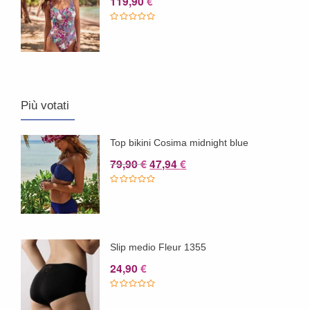
119,90
€
Più votati
Top bikini Cosima midnight blue
Il
Il
79,90
47,94
€
€
prezzo
prezzo
originale
attuale
era:
è:
79,90 €.
47,94 €.
Slip medio Fleur 1355
24,90
€