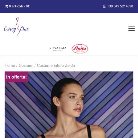
0 articoli - 0€
+39 349 5214590
Home
/
Costumi
/ Costume intero Zelda
In offerta!