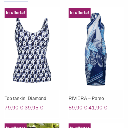
In offerta!
In offerta!
Top tankini Diamond
RIVIERA – Pareo
Il
Il
Il
Il
79,90
€
39,95
€
59,90
€
41,90
€
prezzo
prezzo
prezzo
prezzo
originale
attuale
originale
attuale