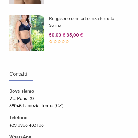
Reggiseno comfort senza ferretto
Safina
Il
Il
50,00
35,00
€
€
prezzo
prezzo
originale
attuale
era:
è:
50,00 €.
35,00 €.
Contatti
Dove siamo
Via Pane, 23
88046 Lamezia Terme (CZ)
Telefono
+39 0968 433108
WhatsApp