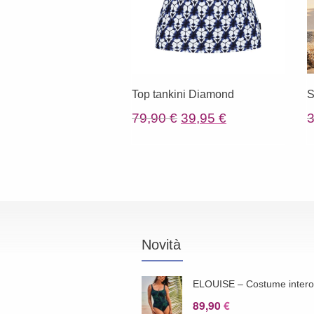
Top tankini Diamond
S
Il
Il
79,90
€
39,95
€
prezzo
prezzo
originale
attuale
era:
è:
79,90 €.
39,95 €.
Novità
ELOUISE – Costume inter
89,90
€