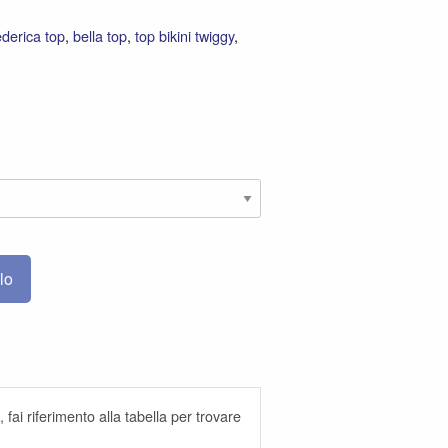
ederica top
,
bella top
,
top bikini twiggy
,
lo
 fai riferimento alla tabella per trovare