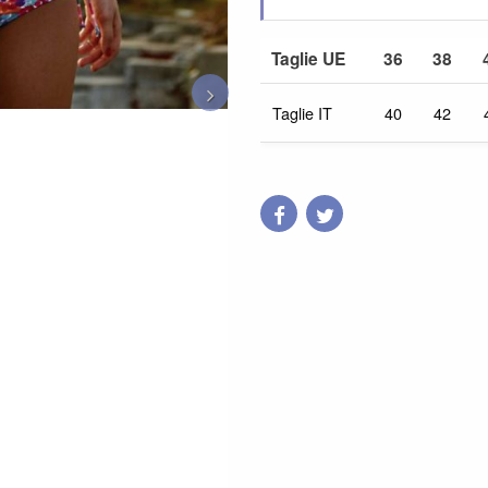
Taglie UE
36
38
Taglie IT
40
42