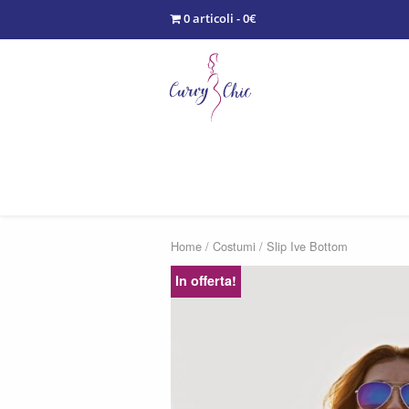
0 articoli - 0€
Home
/
Costumi
/ Slip Ive Bottom
In offerta!