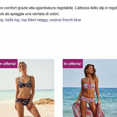
 comfort grazie alla sgambatura regolabile. L’altezza dello slip è regolab
ok da spiaggia una ventata di colori.
top
,
bella top
,
top bikini twiggy
,
cosima french blue
In offerta!
In offerta!