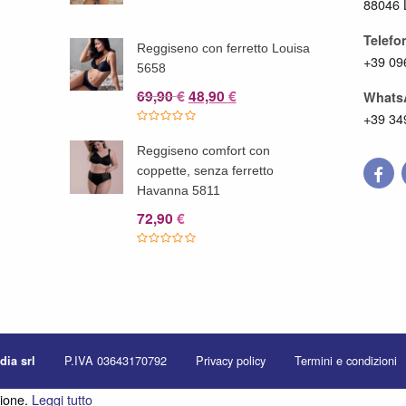
88046 
Telefo
o
Reggiseno con ferretto Louisa
+39 09
5658
Il
Il
69,90
48,90
€
€
Whats
prezzo
prezzo
+39 34
originale
attuale
Reggiseno comfort con
era:
è:
coppette, senza ferretto
69,90 €.
48,90 €.
Havanna 5811
72,90
€
P.IVA 03643170792
Privacy policy
Termini e condizioni
dia srl
zione.
Leggi tutto