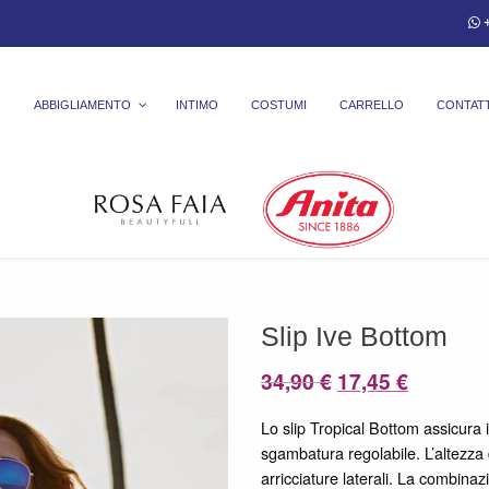
+
ABBIGLIAMENTO
INTIMO
COSTUMI
CARRELLO
CONTATT
Slip Ive Bottom
Il
Il
34,90
€
17,45
€
prezzo
prezzo
Lo slip Tropical Bottom assicura 
originale
attuale
sgambatura regolabile. L’altezza d
era:
è:
arricciature laterali. La combinaz