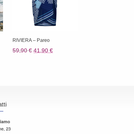
RIVIERA – Pareo
Il
Il
59,90
€
41,90
€
prezzo
prezzo
originale
attuale
era:
è:
59,90 €.
41,90 €.
tti
siamo
ne, 23