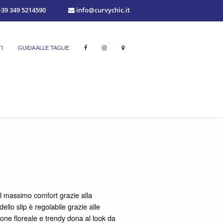
39 349 5214590
info@curvychic.it
I
GUIDA ALLE TAGLIE
il massimo comfort grazie alla
ello slip è regolabile grazie alle
ione floreale e trendy dona al look da