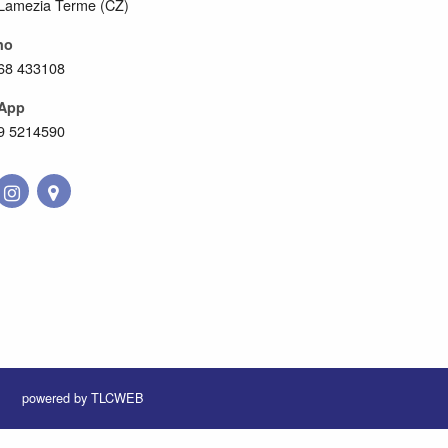
Lamezia Terme (CZ)
no
68 433108
App
9 5214590
powered by TLCWEB