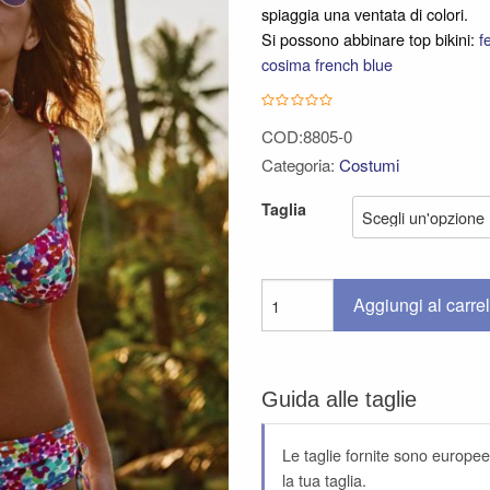
spiaggia una ventata di colori.
34,90 €.
17,45 €.
Si possono abbinare top bikini:
f
cosima french blue
COD:8805-0
Categoria:
Costumi
Taglia
Aggiungi al carrel
Guida alle taglie
Le taglie fornite sono europee,
la tua taglia.