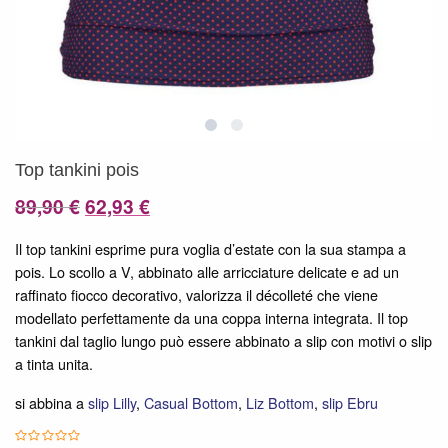
Top tankini pois
Il
Il
89,90
€
62,93
€
prezzo
prezzo
Il top tankini esprime pura voglia d’estate con la sua stampa a
originale
attuale
pois. Lo scollo a V, abbinato alle arricciature delicate e ad un
era:
è:
raffinato fiocco decorativo, valorizza il décolleté che viene
modellato perfettamente da una coppa interna integrata. Il top
89,90 €.
62,93 €.
tankini dal taglio lungo può essere abbinato a slip con motivi o slip
a tinta unita.
si abbina a
slip Lilly
,
Casual Bottom
,
Liz Bottom
,
slip Ebru