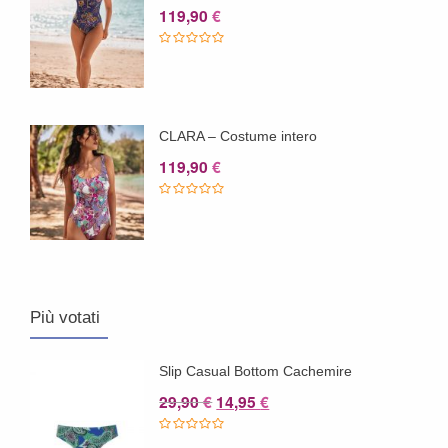
119,90
€
CLARA – Costume intero
119,90
€
Più votati
Slip Casual Bottom Cachemire
Il
Il
29,90
14,95
€
€
prezzo
prezzo
originale
attuale