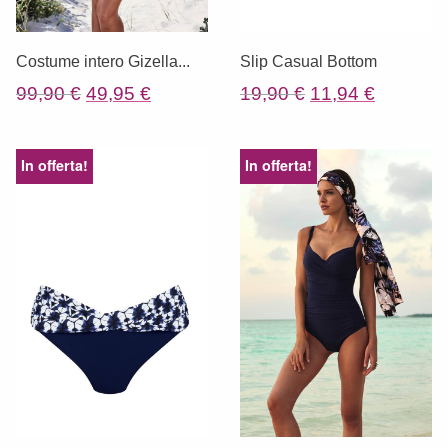
Costume intero Gizella...
Slip Casual Bottom
Il
Il
Il
Il
99,90
€
49,95
€
19,90
€
11,94
€
prezzo
prezzo
prezzo
prezzo
originale
attuale
originale
attuale
In offerta!
In offerta!
era:
è:
era:
è:
99,90 €.
49,95 €.
19,90 €.
11,94 €.