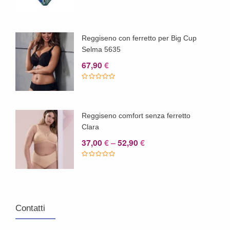
era:
è:
29,90 €.
14,95 €.
Reggiseno con ferretto per Big Cup
Selma 5635
67,90
€
Reggiseno comfort senza ferretto
Clara
37,00
–
52,90
€
€
Contatti