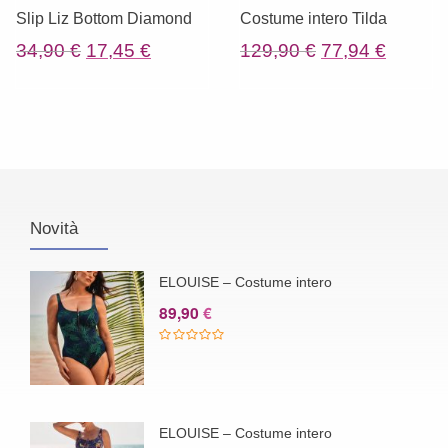
Slip Liz Bottom Diamond
Costume intero Tilda
Il
Il
Il
Il
34,90
€
17,45
€
129,90
€
77,94
€
prezzo
prezzo
prezzo
prezzo
originale
attuale
originale
attuale
era:
è:
era:
è:
34,90 €.
17,45 €.
129,90 €.
77,94 €
Novità
ELOUISE – Costume intero
89,90
€
ELOUISE – Costume intero