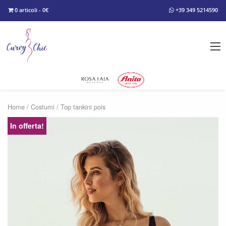
0 articoli - 0€
+39 349 5214590
Home
/
Costumi
/ Top tankini pois
In offerta!